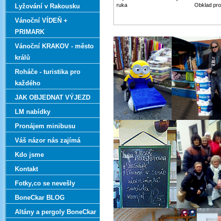
ruka
Obklad pro i
Lyžování v Rakousku
Vánoční VÍDEŇ +
PRIMARK
Vánoční KRAKOV - město
králů
Roháče - turistika pro
každého
JAK OBJEDNAT VÝJEZD
LM nabídky
Pronájem minibusu
Váš názor nás zajímá
Kdo jsme
Kontakt
Fotky‚co se nevešly
BoneCkar BLOG
Altány a pergoly BoneCkar