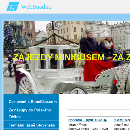
WebSnadno
ZÁJEZDY MINIBUSEM - ZA 
Cestování s BoneCkar.com
Za nákupy do Polského
Těšína
doprava + hydr. ruka �
KAMENN
Termální lázně Slovensko
Milan Křístek
Široká nab
doprava valnik + vlek + hydr.
bezkonkur